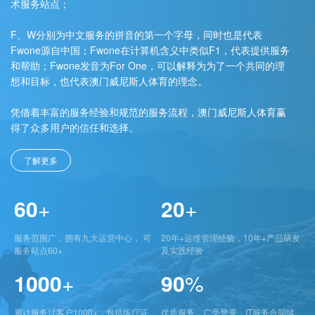
术服务站点；
F、W分别为中文服务的拼音的第一个字母，同时也是代表
Fwone源自中国；Fwone在计算机含义中类似F1，代表提供服务
和帮助；Fwone发音为For One，可以解释为为了一个共同的理
想和目标，也代表澳门威尼斯人体育的理念。
凭借着丰富的服务经验和规范的服务流程，澳门威尼斯人体育赢
得了众多用户的信任和选择。
了解更多
60
+
20
+
服务范围广，拥有九大运营中心， 可
20年+运维管理经验，10年+产品研发
服务站点60+
及实践经验
1000
+
90
%
累计服务过客户1000+，包括医疗证
优质服务，广受赞誉，IT服务合同续