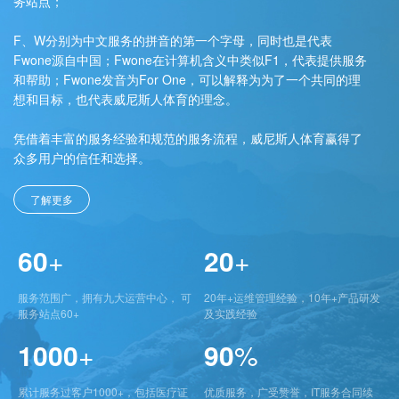
务站点；
F、W分别为中文服务的拼音的第一个字母，同时也是代表
Fwone源自中国；Fwone在计算机含义中类似F1，代表提供服务
和帮助；Fwone发音为For One，可以解释为为了一个共同的理
想和目标，也代表威尼斯人体育的理念。
凭借着丰富的服务经验和规范的服务流程，威尼斯人体育赢得了
众多用户的信任和选择。
了解更多
60
+
20
+
服务范围广，拥有九大运营中心， 可
20年+运维管理经验，10年+产品研发
服务站点60+
及实践经验
1000
+
90
%
累计服务过客户1000+，包括医疗证
优质服务，广受赞誉，IT服务合同续