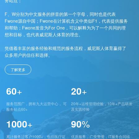
务站点；
F、W分别为中文服务的拼音的第一个字母，同时也是代表
Fwone源自中国；Fwone在计算机含义中类似F1，代表提供服务
和帮助；Fwone发音为For One，可以解释为为了一个共同的理
想和目标，也代表威尼斯人体育的理念。
凭借着丰富的服务经验和规范的服务流程，威尼斯人体育赢得了
众多用户的信任和选择。
了解更多
60
+
20
+
服务范围广，拥有九大运营中心， 可
20年+运维管理经验，10年+产品研发
服务站点60+
及实践经验
1000
+
90
%
累计服务过客户1000+，包括医疗证
优质服务，广受赞誉，IT服务合同续