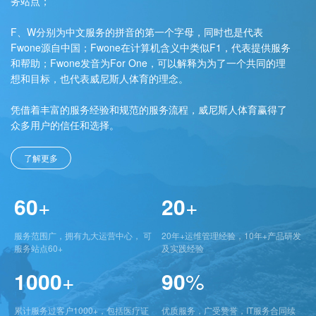
务站点；
F、W分别为中文服务的拼音的第一个字母，同时也是代表
Fwone源自中国；Fwone在计算机含义中类似F1，代表提供服务
和帮助；Fwone发音为For One，可以解释为为了一个共同的理
想和目标，也代表威尼斯人体育的理念。
凭借着丰富的服务经验和规范的服务流程，威尼斯人体育赢得了
众多用户的信任和选择。
了解更多
60
+
20
+
服务范围广，拥有九大运营中心， 可
20年+运维管理经验，10年+产品研发
服务站点60+
及实践经验
1000
+
90
%
累计服务过客户1000+，包括医疗证
优质服务，广受赞誉，IT服务合同续