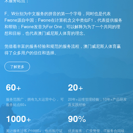
术服务站点；
F、W分别为中文服务的拼音的第一个字母，同时也是代表
Fwone源自中国；Fwone在计算机含义中类似F1，代表提供服务
和帮助；Fwone发音为For One，可以解释为为了一个共同的理
想和目标，也代表澳门威尼斯人体育的理念。
凭借着丰富的服务经验和规范的服务流程，澳门威尼斯人体育赢
得了众多用户的信任和选择。
了解更多
60
+
20
+
服务范围广，拥有九大运营中心， 可
20年+运维管理经验，10年+产品研发
服务站点60+
及实践经验
1000
+
90
%
累计服务过客户1000+，包括医疗证
优质服务，广受赞誉，IT服务合同续