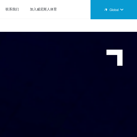
联系我们
加入威尼斯人体育
Global