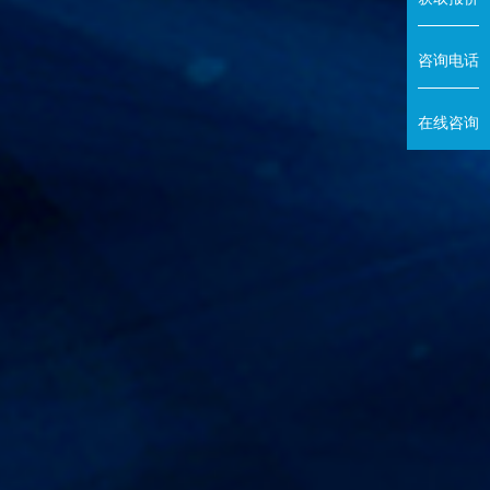
咨询电话
在线咨询