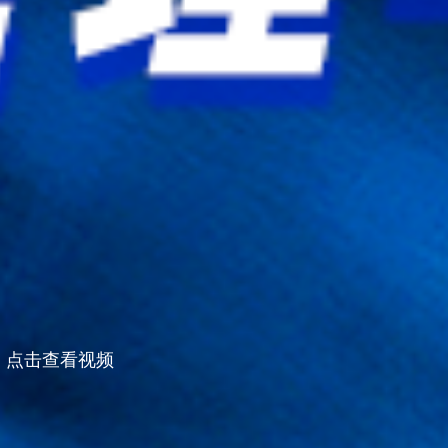
点击查看视频