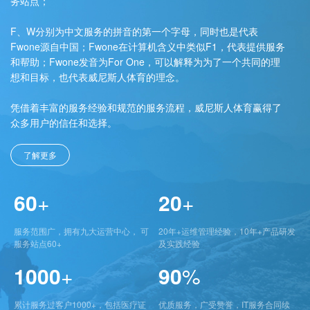
务站点；
F、W分别为中文服务的拼音的第一个字母，同时也是代表
Fwone源自中国；Fwone在计算机含义中类似F1，代表提供服务
和帮助；Fwone发音为For One，可以解释为为了一个共同的理
想和目标，也代表威尼斯人体育的理念。
凭借着丰富的服务经验和规范的服务流程，威尼斯人体育赢得了
众多用户的信任和选择。
了解更多
60
+
20
+
服务范围广，拥有九大运营中心， 可
20年+运维管理经验，10年+产品研发
服务站点60+
及实践经验
1000
+
90
%
累计服务过客户1000+，包括医疗证
优质服务，广受赞誉，IT服务合同续