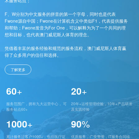
术服务站点；
F、W分别为中文服务的拼音的第一个字母，同时也是代表
Fwone源自中国；Fwone在计算机含义中类似F1，代表提供服务
和帮助；Fwone发音为For One，可以解释为为了一个共同的理
想和目标，也代表澳门威尼斯人体育的理念。
凭借着丰富的服务经验和规范的服务流程，澳门威尼斯人体育赢
得了众多用户的信任和选择。
了解更多
60
+
20
+
服务范围广，拥有九大运营中心， 可
20年+运维管理经验，10年+产品研发
服务站点60+
及实践经验
1000
+
90
%
累计服务过客户1000+，包括医疗证
优质服务，广受赞誉，IT服务合同续