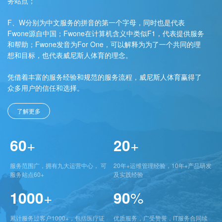
务站点；
F、W分别为中文服务的拼音的第一个字母，同时也是代表
Fwone源自中国；Fwone在计算机含义中类似F1，代表提供服务
和帮助；Fwone发音为For One，可以解释为为了一个共同的理
想和目标，也代表威尼斯人体育的理念。
凭借着丰富的服务经验和规范的服务流程，威尼斯人体育赢得了
众多用户的信任和选择。
了解更多
60
+
20
+
服务范围广，拥有九大运营中心， 可
20年+运维管理经验，10年+产品研发
服务站点60+
及实践经验
1000
+
90
%
累计服务过客户1000+，包括医疗证
优质服务，广受赞誉，IT服务合同续