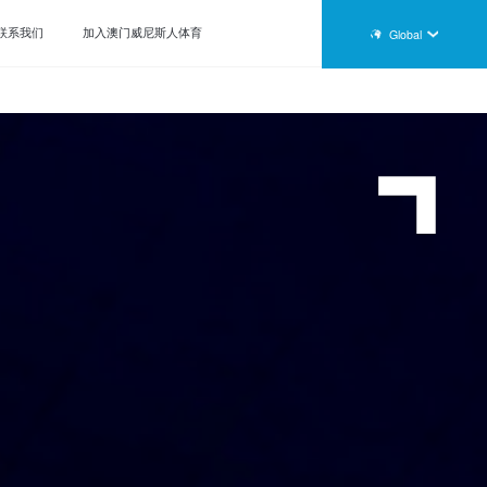
联系我们
加入澳门威尼斯人体育
Global