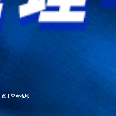
点击查看视频