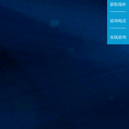
获取报价
咨询电话
在线咨询