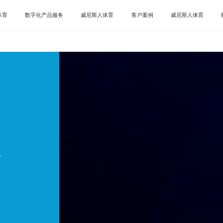
体育
数字化产品服务
威尼斯人体育
客户案例
威尼斯人体育
人