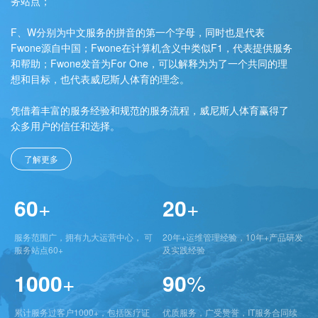
务站点；
F、W分别为中文服务的拼音的第一个字母，同时也是代表
Fwone源自中国；Fwone在计算机含义中类似F1，代表提供服务
和帮助；Fwone发音为For One，可以解释为为了一个共同的理
想和目标，也代表威尼斯人体育的理念。
凭借着丰富的服务经验和规范的服务流程，威尼斯人体育赢得了
众多用户的信任和选择。
了解更多
60
+
20
+
服务范围广，拥有九大运营中心， 可
20年+运维管理经验，10年+产品研发
服务站点60+
及实践经验
1000
+
90
%
累计服务过客户1000+，包括医疗证
优质服务，广受赞誉，IT服务合同续