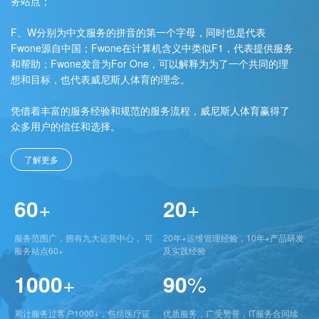
务站点；
F、W分别为中文服务的拼音的第一个字母，同时也是代表
Fwone源自中国；Fwone在计算机含义中类似F1，代表提供服务
和帮助；Fwone发音为For One，可以解释为为了一个共同的理
想和目标，也代表威尼斯人体育的理念。
凭借着丰富的服务经验和规范的服务流程，威尼斯人体育赢得了
众多用户的信任和选择。
了解更多
60
+
20
+
服务范围广，拥有九大运营中心， 可
20年+运维管理经验，10年+产品研发
服务站点60+
及实践经验
1000
+
90
%
累计服务过客户1000+，包括医疗证
优质服务，广受赞誉，IT服务合同续