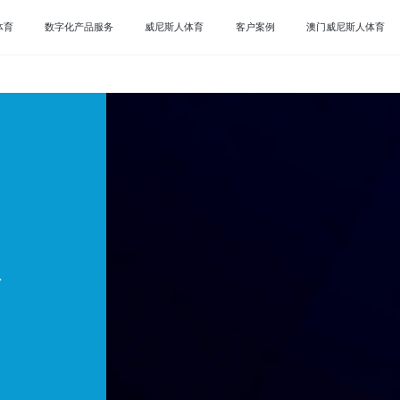
体育
数字化产品服务
威尼斯人体育
客户案例
澳门威尼斯人体育
人