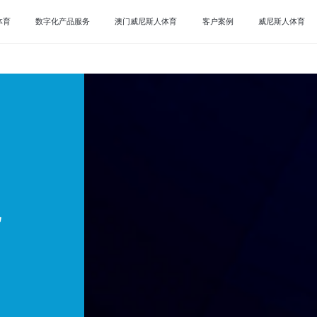
体育
数字化产品服务
澳门威尼斯人体育
客户案例
威尼斯人体育
尼