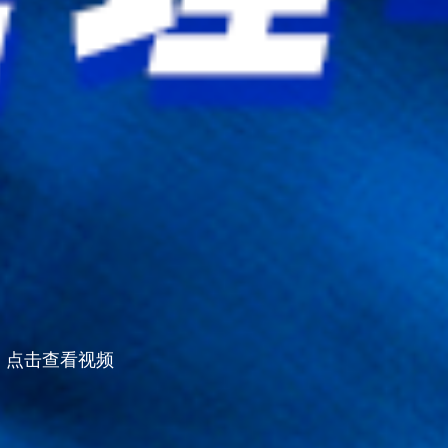
点击查看视频