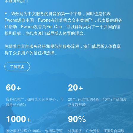
术服务站点；
F、W分别为中文服务的拼音的第一个字母，同时也是代表
Fwone源自中国；Fwone在计算机含义中类似F1，代表提供服务
和帮助；Fwone发音为For One，可以解释为为了一个共同的理
想和目标，也代表澳门威尼斯人体育的理念。
凭借着丰富的服务经验和规范的服务流程，澳门威尼斯人体育赢
得了众多用户的信任和选择。
了解更多
60
+
20
+
服务范围广，拥有九大运营中心， 可
20年+运维管理经验，10年+产品研发
服务站点60+
及实践经验
1000
+
90
%
累计服务过客户1000+，包括医疗证
优质服务，广受赞誉，IT服务合同续