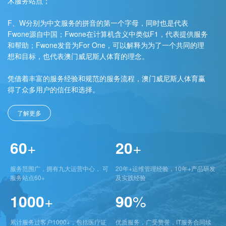
术服务站点；
F、W分别为中文服务的拼音的第一个字母，同时也是代表
Fwone源自中国；Fwone在计算机含义中类似F1，代表提供服务
和帮助；Fwone发音为For One，可以解释为为了一个共同的理
想和目标，也代表澳门威尼斯人体育的理念。
凭借着丰富的服务经验和规范的服务流程，澳门威尼斯人体育赢
得了众多用户的信任和选择。
了解更多
60
+
20
+
服务范围广，拥有九大运营中心， 可
20年+运维管理经验，10年+产品研发
服务站点60+
及实践经验
1000
+
90
%
累计服务过客户1000+，包括医疗证
优质服务，广受赞誉，IT服务合同续