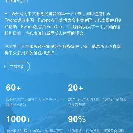
术服务站点；
F、W分别为中文服务的拼音的第一个字母，同时也是代表
Fwone源自中国；Fwone在计算机含义中类似F1，代表提供服务
和帮助；Fwone发音为For One，可以解释为为了一个共同的理
想和目标，也代表澳门威尼斯人体育的理念。
凭借着丰富的服务经验和规范的服务流程，澳门威尼斯人体育赢
得了众多用户的信任和选择。
了解更多
60
+
20
+
服务范围广，拥有九大运营中心， 可
20年+运维管理经验，10年+产品研发
服务站点60+
及实践经验
1000
+
90
%
累计服务过客户1000+，包括医疗证
优质服务，广受赞誉，IT服务合同续