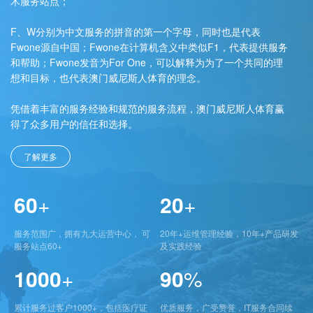
术服务站点；
F、W分别为中文服务的拼音的第一个字母，同时也是代表
Fwone源自中国；Fwone在计算机含义中类似F1，代表提供服务
和帮助；Fwone发音为For One，可以解释为为了一个共同的理
想和目标，也代表澳门威尼斯人体育的理念。
凭借着丰富的服务经验和规范的服务流程，澳门威尼斯人体育赢
得了众多用户的信任和选择。
了解更多
60
+
20
+
服务范围广，拥有九大运营中心， 可
20年+运维管理经验，10年+产品研发
服务站点60+
及实践经验
1000
+
90
%
累计服务过客户1000+，包括医疗证
优质服务，广受赞誉，IT服务合同续