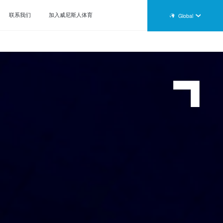
联系我们
加入威尼斯人体育
Global