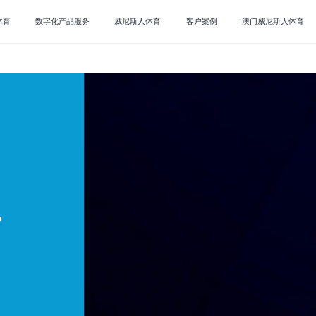
体育
数字化产品服务
威尼斯人体育
客户案例
澳门威尼斯人体育
尼