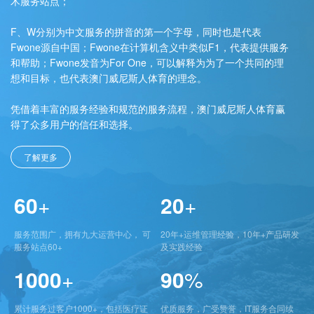
术服务站点；
F、W分别为中文服务的拼音的第一个字母，同时也是代表
Fwone源自中国；Fwone在计算机含义中类似F1，代表提供服务
和帮助；Fwone发音为For One，可以解释为为了一个共同的理
想和目标，也代表澳门威尼斯人体育的理念。
凭借着丰富的服务经验和规范的服务流程，澳门威尼斯人体育赢
得了众多用户的信任和选择。
了解更多
60
+
20
+
服务范围广，拥有九大运营中心， 可
20年+运维管理经验，10年+产品研发
服务站点60+
及实践经验
1000
+
90
%
累计服务过客户1000+，包括医疗证
优质服务，广受赞誉，IT服务合同续