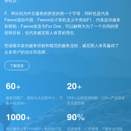
务站点；
F、W分别为中文服务的拼音的第一个字母，同时也是代表
Fwone源自中国；Fwone在计算机含义中类似F1，代表提供服务
和帮助；Fwone发音为For One，可以解释为为了一个共同的理
想和目标，也代表威尼斯人体育的理念。
凭借着丰富的服务经验和规范的服务流程，威尼斯人体育赢得了
众多用户的信任和选择。
了解更多
60
+
20
+
服务范围广，拥有九大运营中心， 可
20年+运维管理经验，10年+产品研发
服务站点60+
及实践经验
1000
+
90
%
累计服务过客户1000+，包括医疗证
优质服务，广受赞誉，IT服务合同续