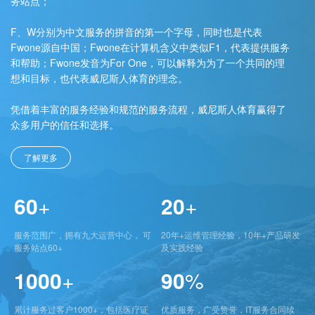
务站点；
F、W分别为中文服务的拼音的第一个字母，同时也是代表
Fwone源自中国；Fwone在计算机含义中类似F1，代表提供服务
和帮助；Fwone发音为For One，可以解释为为了一个共同的理
想和目标，也代表威尼斯人体育的理念。
凭借着丰富的服务经验和规范的服务流程，威尼斯人体育赢得了
众多用户的信任和选择。
了解更多
60
+
20
+
服务范围广，拥有九大运营中心， 可
20年+运维管理经验，10年+产品研发
服务站点60+
及实践经验
1000
+
90
%
累计服务过客户1000+，包括医疗证
优质服务，广受赞誉，IT服务合同续