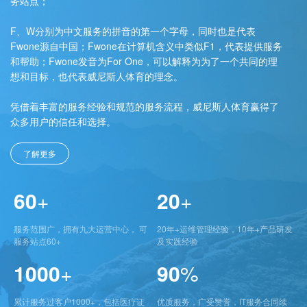
务站点；
F、W分别为中文服务的拼音的第一个字母，同时也是代表
Fwone源自中国；Fwone在计算机含义中类似F1，代表提供服务
和帮助；Fwone发音为For One，可以解释为为了一个共同的理
想和目标，也代表威尼斯人体育的理念。
凭借着丰富的服务经验和规范的服务流程，威尼斯人体育赢得了
众多用户的信任和选择。
了解更多
60
+
20
+
服务范围广，拥有九大运营中心， 可
20年+运维管理经验，10年+产品研发
服务站点60+
及实践经验
1000
+
90
%
累计服务过客户1000+，包括医疗证
优质服务，广受赞誉，IT服务合同续