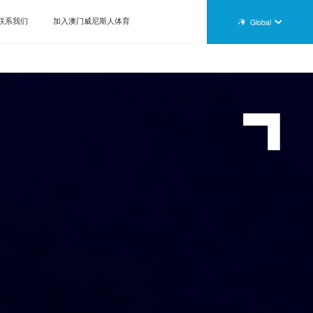
联系我们
加入澳门威尼斯人体育
Global