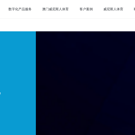
数字化产品服务
澳门威尼斯人体育
客户案例
威尼斯人体育
尼