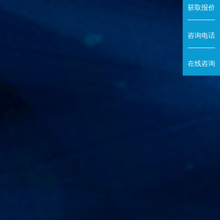
获取报价
咨询电话
在线咨询