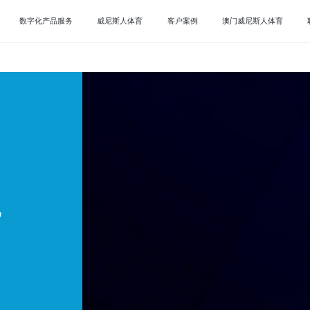
数字化产品服务
威尼斯人体育
客户案例
澳门威尼斯人体育
尼