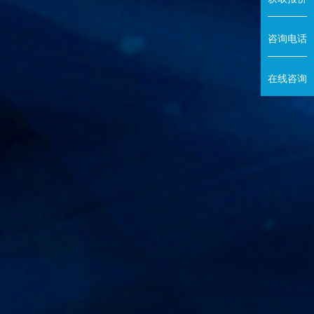
咨询电话
在线咨询