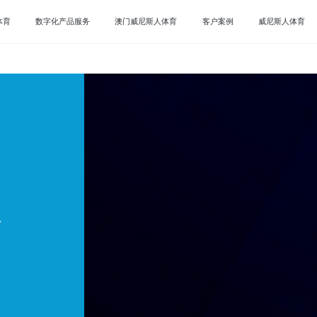
体育
数字化产品服务
澳门威尼斯人体育
客户案例
威尼斯人体育
人