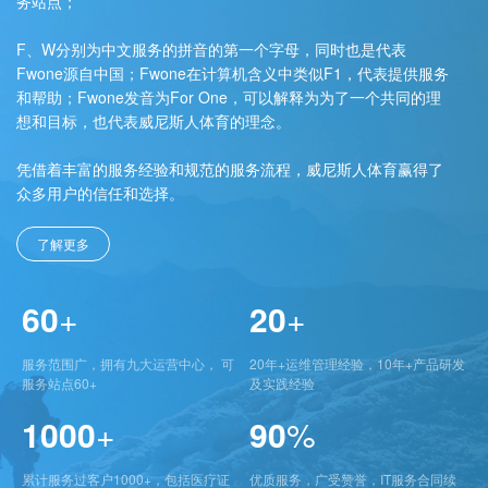
务站点；
F、W分别为中文服务的拼音的第一个字母，同时也是代表
Fwone源自中国；Fwone在计算机含义中类似F1，代表提供服务
和帮助；Fwone发音为For One，可以解释为为了一个共同的理
想和目标，也代表威尼斯人体育的理念。
凭借着丰富的服务经验和规范的服务流程，威尼斯人体育赢得了
众多用户的信任和选择。
了解更多
60
+
20
+
服务范围广，拥有九大运营中心， 可
20年+运维管理经验，10年+产品研发
服务站点60+
及实践经验
1000
+
90
%
累计服务过客户1000+，包括医疗证
优质服务，广受赞誉，IT服务合同续