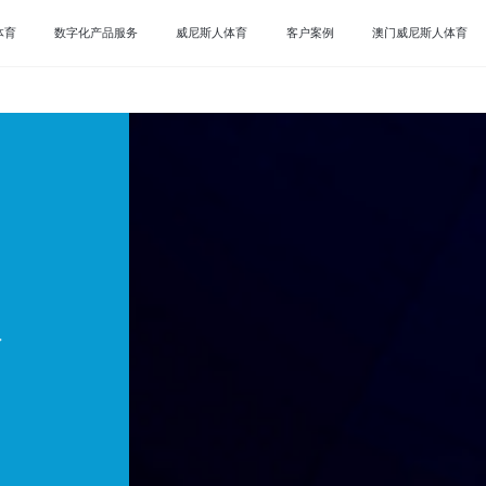
体育
数字化产品服务
威尼斯人体育
客户案例
澳门威尼斯人体育
人