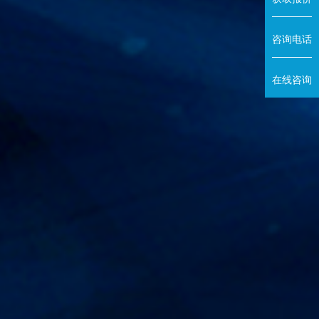
咨询电话
在线咨询