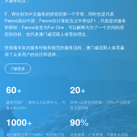
术服务站点；
F、W分别为中文服务的拼音的第一个字母，同时也是代表
Fwone源自中国；Fwone在计算机含义中类似F1，代表提供服务
和帮助；Fwone发音为For One，可以解释为为了一个共同的理
想和目标，也代表澳门威尼斯人体育的理念。
凭借着丰富的服务经验和规范的服务流程，澳门威尼斯人体育赢
得了众多用户的信任和选择。
了解更多
60
+
20
+
服务范围广，拥有九大运营中心， 可
20年+运维管理经验，10年+产品研发
服务站点60+
及实践经验
1000
+
90
%
累计服务过客户1000+，包括医疗证
优质服务，广受赞誉，IT服务合同续