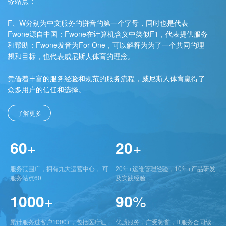
务站点；
F、W分别为中文服务的拼音的第一个字母，同时也是代表
Fwone源自中国；Fwone在计算机含义中类似F1，代表提供服务
和帮助；Fwone发音为For One，可以解释为为了一个共同的理
想和目标，也代表威尼斯人体育的理念。
凭借着丰富的服务经验和规范的服务流程，威尼斯人体育赢得了
众多用户的信任和选择。
了解更多
60
+
20
+
服务范围广，拥有九大运营中心， 可
20年+运维管理经验，10年+产品研发
服务站点60+
及实践经验
1000
+
90
%
累计服务过客户1000+，包括医疗证
优质服务，广受赞誉，IT服务合同续