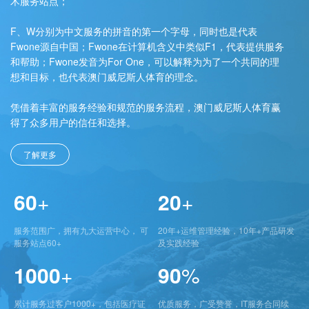
术服务站点；
F、W分别为中文服务的拼音的第一个字母，同时也是代表
Fwone源自中国；Fwone在计算机含义中类似F1，代表提供服务
和帮助；Fwone发音为For One，可以解释为为了一个共同的理
想和目标，也代表澳门威尼斯人体育的理念。
凭借着丰富的服务经验和规范的服务流程，澳门威尼斯人体育赢
得了众多用户的信任和选择。
了解更多
60
+
20
+
服务范围广，拥有九大运营中心， 可
20年+运维管理经验，10年+产品研发
服务站点60+
及实践经验
1000
+
90
%
累计服务过客户1000+，包括医疗证
优质服务，广受赞誉，IT服务合同续