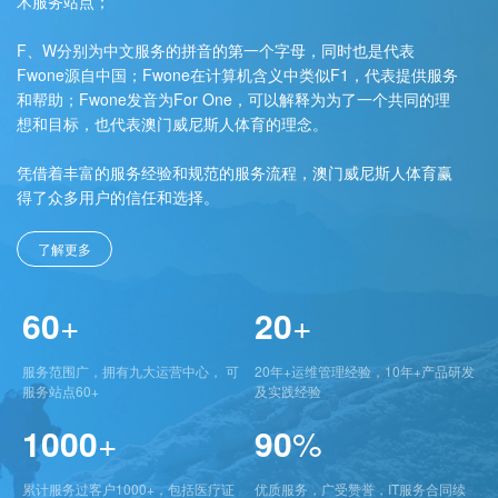
术服务站点；
F、W分别为中文服务的拼音的第一个字母，同时也是代表
Fwone源自中国；Fwone在计算机含义中类似F1，代表提供服务
和帮助；Fwone发音为For One，可以解释为为了一个共同的理
想和目标，也代表澳门威尼斯人体育的理念。
凭借着丰富的服务经验和规范的服务流程，澳门威尼斯人体育赢
得了众多用户的信任和选择。
了解更多
60
+
20
+
服务范围广，拥有九大运营中心， 可
20年+运维管理经验，10年+产品研发
服务站点60+
及实践经验
1000
+
90
%
累计服务过客户1000+，包括医疗证
优质服务，广受赞誉，IT服务合同续