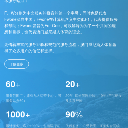
术服务站点；
F、W分别为中文服务的拼音的第一个字母，同时也是代表
Fwone源自中国；Fwone在计算机含义中类似F1，代表提供服务
和帮助；Fwone发音为For One，可以解释为为了一个共同的理
想和目标，也代表澳门威尼斯人体育的理念。
凭借着丰富的服务经验和规范的服务流程，澳门威尼斯人体育赢
得了众多用户的信任和选择。
了解更多
60
+
20
+
服务范围广，拥有九大运营中心， 可
20年+运维管理经验，10年+产品研发
服务站点60+
及实践经验
1000
+
90
%
累计服务过客户1000+，包括医疗证
优质服务，广受赞誉，IT服务合同续