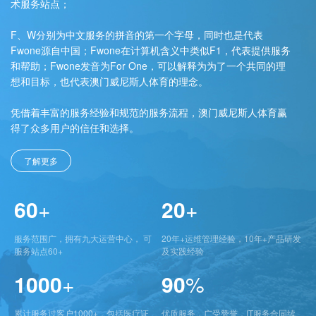
术服务站点；
F、W分别为中文服务的拼音的第一个字母，同时也是代表
Fwone源自中国；Fwone在计算机含义中类似F1，代表提供服务
和帮助；Fwone发音为For One，可以解释为为了一个共同的理
想和目标，也代表澳门威尼斯人体育的理念。
凭借着丰富的服务经验和规范的服务流程，澳门威尼斯人体育赢
得了众多用户的信任和选择。
了解更多
60
+
20
+
服务范围广，拥有九大运营中心， 可
20年+运维管理经验，10年+产品研发
服务站点60+
及实践经验
1000
+
90
%
累计服务过客户1000+，包括医疗证
优质服务，广受赞誉，IT服务合同续