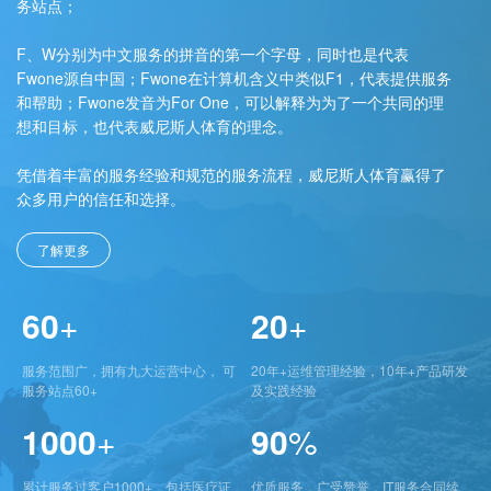
务站点；
F、W分别为中文服务的拼音的第一个字母，同时也是代表
Fwone源自中国；Fwone在计算机含义中类似F1，代表提供服务
和帮助；Fwone发音为For One，可以解释为为了一个共同的理
想和目标，也代表威尼斯人体育的理念。
凭借着丰富的服务经验和规范的服务流程，威尼斯人体育赢得了
众多用户的信任和选择。
了解更多
60
+
20
+
服务范围广，拥有九大运营中心， 可
20年+运维管理经验，10年+产品研发
服务站点60+
及实践经验
1000
+
90
%
累计服务过客户1000+，包括医疗证
优质服务，广受赞誉，IT服务合同续