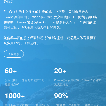
务站点；
F、W分别为中文服务的拼音的第一个字母，同时也是代表
Fwone源自中国；Fwone在计算机含义中类似F1，代表提供服务
和帮助；Fwone发音为For One，可以解释为为了一个共同的理
想和目标，也代表威尼斯人体育的理念。
凭借着丰富的服务经验和规范的服务流程，威尼斯人体育赢得了
众多用户的信任和选择。
了解更多
60
+
20
+
服务范围广，拥有九大运营中心， 可
20年+运维管理经验，10年+产品研发
服务站点60+
及实践经验
1000
+
90
%
累计服务过客户1000+，包括医疗证
优质服务，广受赞誉，IT服务合同续