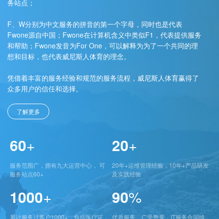
务站点；
F、W分别为中文服务的拼音的第一个字母，同时也是代表
Fwone源自中国；Fwone在计算机含义中类似F1，代表提供服务
和帮助；Fwone发音为For One，可以解释为为了一个共同的理
想和目标，也代表威尼斯人体育的理念。
凭借着丰富的服务经验和规范的服务流程，威尼斯人体育赢得了
众多用户的信任和选择。
了解更多
60
+
20
+
服务范围广，拥有九大运营中心， 可
20年+运维管理经验，10年+产品研发
服务站点60+
及实践经验
1000
+
90
%
累计服务过客户1000+，包括医疗证
优质服务，广受赞誉，IT服务合同续