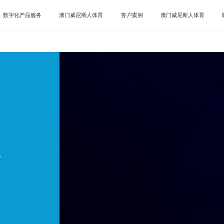
数字化产品服务
澳门威尼斯人体育
客户案例
澳门威尼斯人体育
人