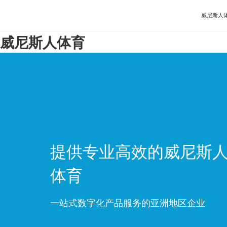
威尼斯人
威尼斯人体育
提供专业高效的威尼斯
体育
一站式数字化产品服务的亚洲地区企业