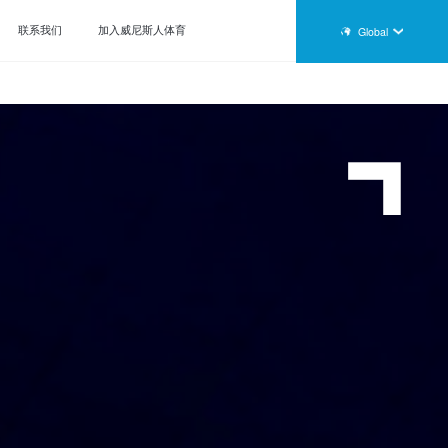
联系我们
加入威尼斯人体育
Global