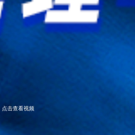
点击查看视频