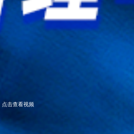
点击查看视频