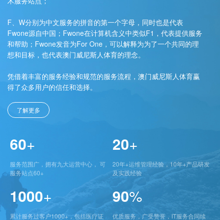
术服务站点；
F、W分别为中文服务的拼音的第一个字母，同时也是代表
Fwone源自中国；Fwone在计算机含义中类似F1，代表提供服务
和帮助；Fwone发音为For One，可以解释为为了一个共同的理
想和目标，也代表澳门威尼斯人体育的理念。
凭借着丰富的服务经验和规范的服务流程，澳门威尼斯人体育赢
得了众多用户的信任和选择。
了解更多
60
+
20
+
服务范围广，拥有九大运营中心， 可
20年+运维管理经验，10年+产品研发
服务站点60+
及实践经验
1000
+
90
%
累计服务过客户1000+，包括医疗证
优质服务，广受赞誉，IT服务合同续