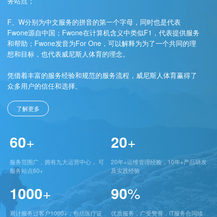
务站点；
F、W分别为中文服务的拼音的第一个字母，同时也是代表
Fwone源自中国；Fwone在计算机含义中类似F1，代表提供服务
和帮助；Fwone发音为For One，可以解释为为了一个共同的理
想和目标，也代表威尼斯人体育的理念。
凭借着丰富的服务经验和规范的服务流程，威尼斯人体育赢得了
众多用户的信任和选择。
了解更多
60
+
20
+
服务范围广，拥有九大运营中心， 可
20年+运维管理经验，10年+产品研发
服务站点60+
及实践经验
1000
+
90
%
累计服务过客户1000+，包括医疗证
优质服务，广受赞誉，IT服务合同续