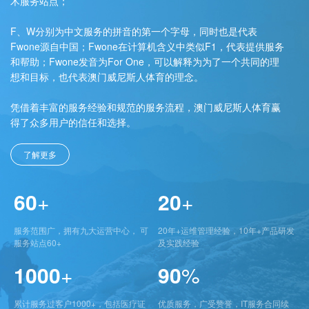
术服务站点；
F、W分别为中文服务的拼音的第一个字母，同时也是代表
Fwone源自中国；Fwone在计算机含义中类似F1，代表提供服务
和帮助；Fwone发音为For One，可以解释为为了一个共同的理
想和目标，也代表澳门威尼斯人体育的理念。
凭借着丰富的服务经验和规范的服务流程，澳门威尼斯人体育赢
得了众多用户的信任和选择。
了解更多
60
+
20
+
服务范围广，拥有九大运营中心， 可
20年+运维管理经验，10年+产品研发
服务站点60+
及实践经验
1000
+
90
%
累计服务过客户1000+，包括医疗证
优质服务，广受赞誉，IT服务合同续