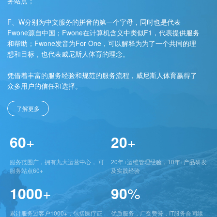
务站点；
F、W分别为中文服务的拼音的第一个字母，同时也是代表
Fwone源自中国；Fwone在计算机含义中类似F1，代表提供服务
和帮助；Fwone发音为For One，可以解释为为了一个共同的理
想和目标，也代表威尼斯人体育的理念。
凭借着丰富的服务经验和规范的服务流程，威尼斯人体育赢得了
众多用户的信任和选择。
了解更多
60
+
20
+
服务范围广，拥有九大运营中心， 可
20年+运维管理经验，10年+产品研发
服务站点60+
及实践经验
1000
+
90
%
累计服务过客户1000+，包括医疗证
优质服务，广受赞誉，IT服务合同续