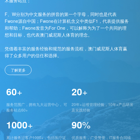
术服务站点；
F、W分别为中文服务的拼音的第一个字母，同时也是代表
Fwone源自中国；Fwone在计算机含义中类似F1，代表提供服务
和帮助；Fwone发音为For One，可以解释为为了一个共同的理
想和目标，也代表澳门威尼斯人体育的理念。
凭借着丰富的服务经验和规范的服务流程，澳门威尼斯人体育赢
得了众多用户的信任和选择。
了解更多
60
+
20
+
服务范围广，拥有九大运营中心， 可
20年+运维管理经验，10年+产品研发
服务站点60+
及实践经验
1000
+
90
%
累计服务过客户1000+，包括医疗证
优质服务，广受赞誉，IT服务合同续